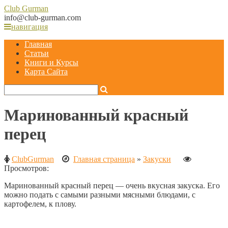
Club
Gurman
info@club-gurman.com
навигация
Главная
Статьи
Книги и Курсы
Карта Сайта
Маринованный красный
перец
ClubGurman
Главная страница
»
Закуски
Просмотров:
Маринованный красный перец — очень вкусная закуска. Его
можно подать с самыми разными мясными блюдами, с
картофелем, к плову.