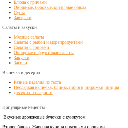
Блюда с грибами
Овощные, бобовые, крупяные блюда
Супы
Завтраки
Салаты и закуски
Мясные салаты
Салаты с рыбой и морепродуктами
Салаты с грибами
Овощные и фруктовые салаты
Закуски
Засоли
Выпечка и десерты
Разные изделия из теста
Несладкая выпечка, блины, пироги, пирожки, пиццы
Десерты и сладости
Популярные Рецепты
Вкусные дрожжевые булочки с кунжутом.
Второе блюдо. Жареная курица и разными овощами.