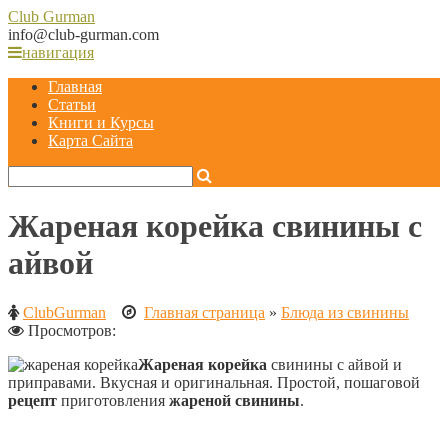
Club
Gurman
info@club-gurman.com
навигация
Главная
Статьи
Книги и Курсы
Карта Сайта
Жареная корейка свинины с
айвой
ClubGurman
Главная страница
»
Блюда из свинины
Просмотров:
Жареная корейка
свинины с айвой и
приправами. Вкусная и оригинальная. Простой, пошаговой
рецепт
приготовления
жареной свинины
.