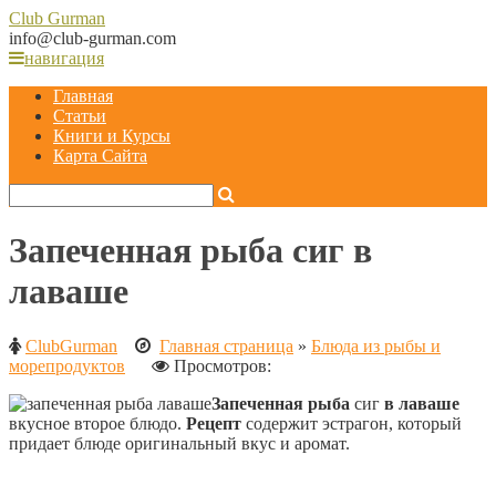
Club
Gurman
info@club-gurman.com
навигация
Главная
Статьи
Книги и Курсы
Карта Сайта
Запеченная рыба сиг в
лаваше
ClubGurman
Главная страница
»
Блюда из рыбы и
морепродуктов
Просмотров:
Запеченная рыба
сиг
в лаваше
вкусное второе блюдо.
Рецепт
содержит
эстрагон, который
придает блюде оригинальный вкус и аромат.