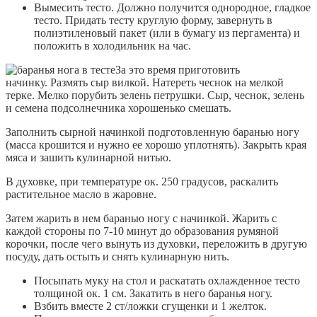
Вымесить тесто. Должно получится однородное, гладкое
тесто. Придать тесту круглую форму, завернуть в
полиэтиленовый пакет (или в бумагу из пергамента) и
положить в холодильник на час.
За это время приготовить
начинку. Размять сыр вилкой. Натереть чеснок на мелкой
терке. Мелко порубить зелень петрушки. Сыр, чеснок, зелень
и семена подсолнечника хорошенько смешать.
Заполнить сырной начинкой подготовленную баранью ногу
(масса крошится и нужно ее хорошо уплотнять). Закрыть края
мяса и зашить кулинарной нитью.
В духовке, при температуре ок. 250 градусов, раскалить
растительное масло в жаровне.
Затем жарить в нем баранью ногу с начинкой. Жарить с
каждой стороны по 7-10 минут до образования румяной
корочки, после чего вынуть из духовки, переложить в другую
посуду, дать остыть и снять кулинарную нить.
Посыпать муку на стол и раскатать охлажденное тесто
толщиной ок. 1 см. Закатить в него баранья ногу.
Взбить вместе 2 ст/ложки сгущенки и 1 желток.