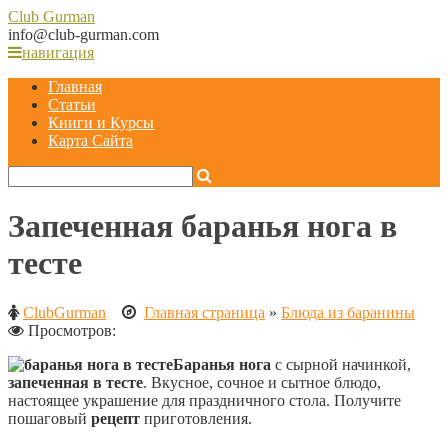
Club
Gurman
info@club-gurman.com
навигация
Главная
Статьи
Книги и Курсы
Карта Сайта
Запеченная баранья нога в
тесте
ClubGurman
Главная страница
»
Блюда из баранины
Просмотров:
Баранья нога
с сырной начинкой,
запеченная
в тесте
. Вкусное, сочное и сытное блюдо,
настоящее украшение для праздничного стола. Получите
пошаговый
рецепт
приготовления.