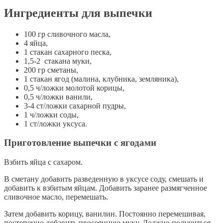
Ингредиенты для выпечки
100 гр сливочного масла,
4 яйца,
1 стакан сахарного песка,
1,5-2 стакана муки,
200 гр сметаны,
1 стакан ягод (малина, клубника, земляника),
0,5 ч/ложки молотой корицы,
0,5 ч/ложки ванили,
3-4 ст/ложки сахарной пудры,
1 ч/ложки соды,
1 ст/ложки уксуса.
Приготовление выпечки с ягодами
Взбить яйца с сахаром.
В сметану добавить разведенную в уксусе соду, смешать и
добавить к взбитым яйцам. Добавить заранее размягченное
сливочное масло, перемешать.
Затем добавить корицу, ванилин. Постоянно перемешивая,
постепенно добавить просеянную муку. Должно получиться