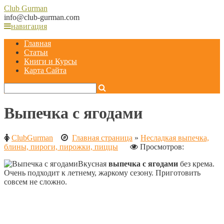
Club
Gurman
info@club-gurman.com
навигация
Главная
Статьи
Книги и Курсы
Карта Сайта
Выпечка с ягодами
ClubGurman
Главная страница
»
Несладкая выпечка,
блины, пироги, пирожки, пиццы
Просмотров:
Вкусная
выпечка с ягодами
без крема.
Очень подходит к летнему, жаркому сезону. Приготовить
совсем не сложно.