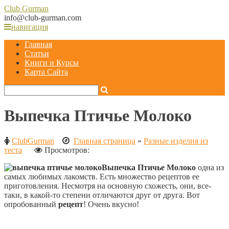
Club
Gurman
info@club-gurman.com
навигация
Главная
Статьи
Книги и Курсы
Карта Сайта
Выпечка Птичье Молоко
ClubGurman
Главная страница
»
Разные изделия из
теста
Просмотров:
Выпечка Птичье Молоко
одна из
самых любимых лакомств. Есть множество рецептов ее
приготовления. Несмотря на основную схожесть, они, все-
таки, в какой-то степени отличаются друг от друга. Вот
опробованный
рецепт
! Очень вкусно!