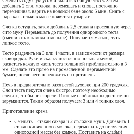
Смешать соду с уксусом и вылить в общую массу. Затем
добавить 2 ст.л. молока, перемешать и снова, постоянно
перемешивая, варить на водяной бане около 5 мин. Снять с
пара как только в массе появятся пузырьки.
Слегка остудить, затем добавить 2,5 стакана просеянную через
сито муку. Перемешать до получения однородного теста
(смешивать как можно меньше). Получается мягкое, чуть
липкое тесто.
Тесто разделить на 3 или 4 части, в зависимости от размера
сковородки. Руки и скалку постоянно посыпая мукой,
раскатать каждую часть теста толщиной приблизительно в 3
мм. Сделать это прямо на промасленной пергаментной
бумаге, после чего переложить на противень.
Печь в предварительно разогретой духовке при 200 градусах.
Слои теста пекутся очень быстро, поэтому необходимо
следить, чтобы не сгорели. Готовые слой должны достаточно
зарумянится. Таким образом получаем 3 или 4 тонких слоя.
Приготовление крема
Смешать 1 стакан сахара и 2 ст/ложки муки. Добавить 1
стакан кипяченного молока, перемешать до получения
однородной массы без комков. Поставить на слабый