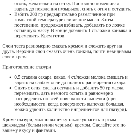
огонь, желательно на сетку. Постоянно помешивая
варить до появления пузырьков, снять с огня и остудить.
Взбить 200 гр предварительно размягченное при
комнатной температуре сливочное масло. Затем
постепенно, продолжая взбивать, добавлять по ложке
остывшую массу. В конце добавить 1 ст/ложки коньяка и
перемешать. Крем готов.
Слои теста равномерно смазать кремом и сложить друг на
друга. Верхний слой смазать очень тонким, почти невидимым
слоем крема.
Приготовление глазури
0,5 стакана сахара, какао, 4 ст/ложки молока смешать и
варить на слабом огне до полного растворения сахара.
Снять с огня, слегка остудить и добавить 50 гр масла,
перемешать, дать немного остыть и равномерно
распределить по всей поверхности выпечки (при
необходимости, когда поверхность выпечки большая,
можно удвоить количество ингредиентов для глазури).
Кроме глазури, можно выпечку также украсить тертым
шоколадом (белым и/или черным), кремом. Сделайте это по
вашему вкусу и фантазии.