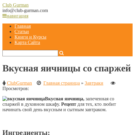
Club
Gurman
info@club-gurman.com
навигация
Главная
Статьи
Книги и Курсы
Карта Сайта
Вкусная яичницы со спаржей
ClubGurman
Главная страница
»
Завтраки
Просмотров:
Вкусная яичница,
запеченная
со
спаржей в духовном шкафу.
Рецепт
для тех, кто любит
начинать свой день вкусным и сытным завтраком.
Ингредиенты: