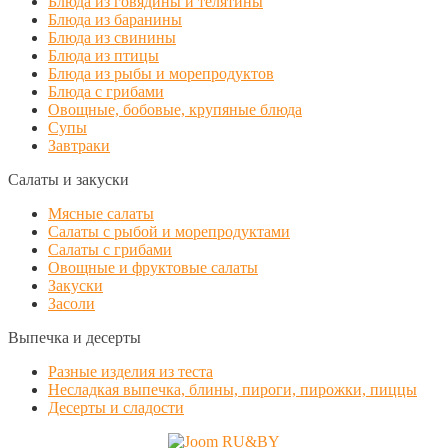
Блюда из говядины и телятины
Блюда из баранины
Блюда из свинины
Блюда из птицы
Блюда из рыбы и морепродуктов
Блюда с грибами
Овощные, бобовые, крупяные блюда
Супы
Завтраки
Салаты и закуски
Мясные салаты
Салаты с рыбой и морепродуктами
Салаты с грибами
Овощные и фруктовые салаты
Закуски
Засоли
Выпечка и десерты
Разные изделия из теста
Несладкая выпечка, блины, пироги, пирожки, пиццы
Десерты и сладости