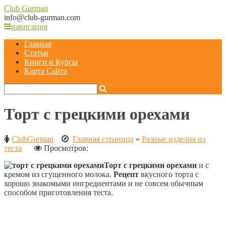
Club
Gurman
info@club-gurman.com
навигация
Главная
Статьи
Книги и Курсы
Карта Сайта
Торт с грецкими орехами
ClubGurman
Главная страница
»
Разные изделия из
теста
Просмотров:
Торт с грецкими орехами
и с
кремом из сгущенного молока.
Рецепт
вкусного торта с
хорошо знакомыми ингредиентами и не совсем обычным
способом приготовления теста.