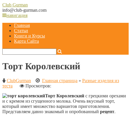
Club
Gurman
info@club-gurman.com
навигация
Главная
Статьи
Книги и Курсы
Карта Сайта
Торт Королевский
ClubGurman
Главная страница
»
Разные изделия из
теста
Просмотров:
Торт Королевский
с грецкими орехами
и с кремом из сгущенного молока. Очень вкусный торт,
который имеет множество вариантов приготовления.
Представляем давно знакомый и опробованный
рецепт
.