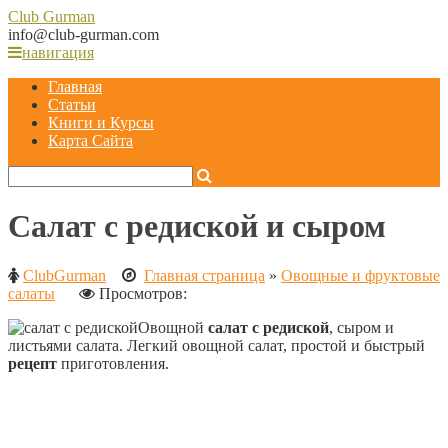
Club
Gurman
info@club-gurman.com
навигация
Главная
Статьи
Книги и Курсы
Карта Сайта
Салат с редиской и сыром
ClubGurman
Главная страница
»
Овощные и фруктовые
салаты
Просмотров:
Овощной
салат с редиской
, сыром и
листьями салата. Легкий овощной салат, простой и быстрый
рецепт
приготовления.