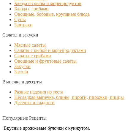
Блюда из рыбы и морепродуктов
Блюда с грибами
Овощные, бобовые, крупяные блюда
Супы
Завтраки
Салаты и закуски
Мясные салаты
Салаты с рыбой и морепродуктами
Салаты с грибами
Овощные и фруктовые салаты
Закуски
Засоли
Выпечка и десерты
Разные изделия из теста
Несладкая выпечка, блины, пироги, пирожки, пиццы
Десерты и сладости
Популярные Рецепты
Вкусные дрожжевые булочки с кунжутом.