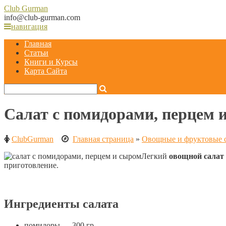
Club
Gurman
info@club-gurman.com
навигация
Главная
Статьи
Книги и Курсы
Карта Сайта
Салат с помидорами, перцем 
ClubGurman
Главная страница
»
Овощные и фруктовые 
Легкий
овощной салат 
приготовление.
Ингредиенты салата
помидоры — 300 гр,