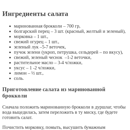
Ингредиенты салата
маринованная брокколи – 700 гр,
болгарский перец – 3 шт. (красный, желтый и зеленый),
морковка – 1 шт.,
свежий огурец – 1 шт.,
зеленый лук –5-7 веточек,
пучок зелени (укроп, петрушка, сельдерей – по вкусу),
свежий, зеленый чеснок –1-2 веточки,
растительное масло – 3-4 ч/ложки,
уксус – 1 -2 ч/ложки,
лимон – ½ шт.,
соль.
Приготовление салата из маринованной
брокколи
Сначала положить маринованную брокколи в дуршлаг, чтобы
вода выцедилась, затем переложить в ту миску, где будете
готовить салат.
Почистить морковку, помыть, высушить бумажным