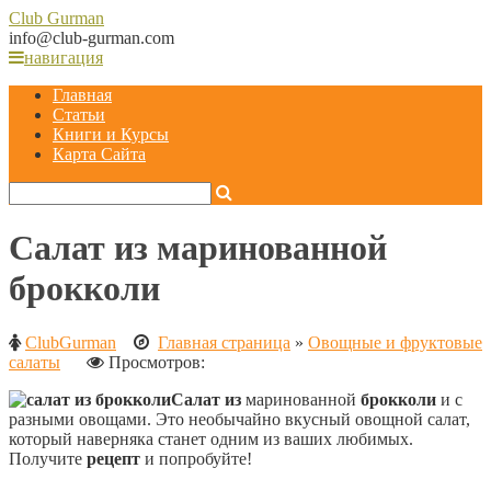
Club
Gurman
info@club-gurman.com
навигация
Главная
Статьи
Книги и Курсы
Карта Сайта
Салат из маринованной
брокколи
ClubGurman
Главная страница
»
Овощные и фруктовые
салаты
Просмотров:
Салат из
маринованной
брокколи
и
с
разными овощами. Это необычайно вкусный овощной салат,
который наверняка станет одним из ваших любимых.
Получите
рецепт
и попробуйте!