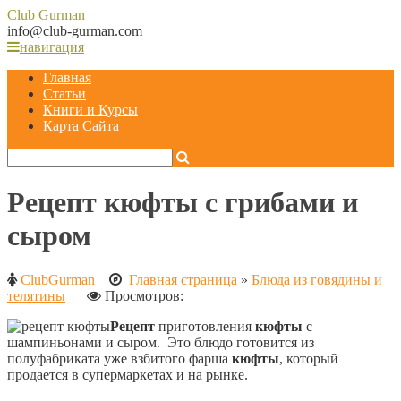
Club
Gurman
info@club-gurman.com
навигация
Главная
Статьи
Книги и Курсы
Карта Сайта
Рецепт кюфты с грибами и
сыром
ClubGurman
Главная страница
»
Блюда из говядины и
телятины
Просмотров:
Рецепт
приготовления
кюфты
с
шампиньонами и сыром. Это блюдо готовится из
полуфабриката уже взбитого фарша
кюфты
, который
продается в супермаркетах и на рынке.