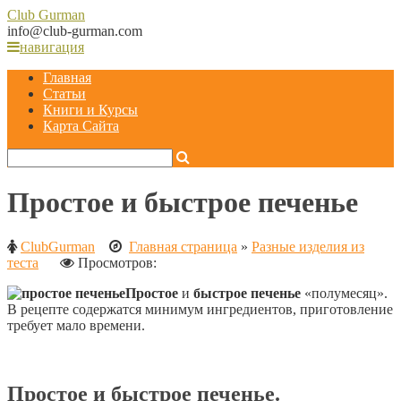
Club
Gurman
info@club-gurman.com
навигация
Главная
Статьи
Книги и Курсы
Карта Сайта
Простое и быстрое печенье
ClubGurman
Главная страница
»
Разные изделия из
теста
Просмотров:
Простое
и
быстрое печенье
«полумесяц».
В рецепте содержатся минимум ингредиентов, приготовление
требует мало времени.
Простое и быстрое печенье.