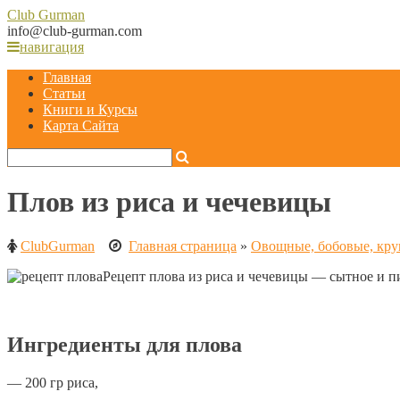
Club
Gurman
info@club-gurman.com
навигация
Главная
Статьи
Книги и Курсы
Карта Сайта
Плов из риса и чечевицы
ClubGurman
Главная страница
»
Овощные, бобовые, кру
Рецепт плова из риса и чечевицы — сытное и п
Ингредиенты для плова
— 200 гр риса,