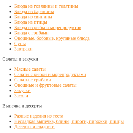
Блюда из говядины и телятины
Блюда из баранины
Блюда из свинины
Блюда из птицы
Блюда из рыбы и морепродуктов
Блюда с грибами
Овощные, бобовые, крупяные блюда
Супы
Завтраки
Салаты и закуски
Мясные салаты
Салаты с рыбой и морепродуктами
Салаты с грибами
Овощные и фруктовые салаты
Закуски
Засоли
Выпечка и десерты
Разные изделия из теста
Несладкая выпечка, блины, пироги, пирожки, пиццы
Десерты и сладости