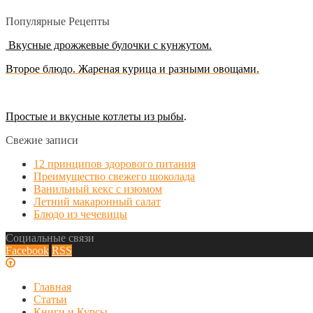
Популярные Рецепты
Вкусные дрожжевые булочки с кунжутом.
Второе блюдо. Жареная курица и разными овощами.
Простые и вкусные котлеты из рыбы
.
Свежие записи
12 принципов здорового питания
Преимущество свежего шоколада
Ванильный кекс с изюмом
Летний макаронный салат
Блюдо из чечевицы
Социальные связи
Facebook
RSS
Главная
Статьи
Книги и Курсы