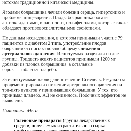
истокам традиционной
китайской медицины.
Ягодами боярышника лечили болезни сердца, гипертонию и
проблемы пищеварения. Плоды боярышника богаты
антиоксидантами, в частности, полифенолами, которые также
обладают противовоспалительными свойствами.
По данным исследования, в котором принимали участие 79
пациентов с диабетом 2 типа, употребление плодов
боярышника способствовало общему
снижению
артериального давления
. Испытуемых разделили на две
группы. Тридцать девять пациентов принимали 1200 мг
добавки из плодов боярышника, а остальные
сорок — таблетку плацебо.
За испытуемыми наблюдали в течение 16 недель. Результаты
продемонстрировали снижение артериального давления на
три-пять пунктов у принимавших боярышник. У тех, кто
принимал плацебо, АД не снизилось. Побочных эффектов не
выявлено.
Источник: iHerb
Галеновые препараты
(группа лекарственных
средств, получаемых из растительного сырья
путём вытяжки, чаще всего это настойки или