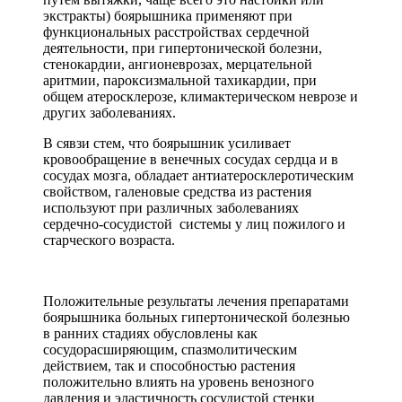
экстракты) боярышника применяют при
функциональных расстройствах сердечной
деятельности, при гипертонической болезни,
стенокардии, ангионеврозах, мерцательной
аритмии, пароксизмальной тахикардии, при
общем атеросклерозе, климактерическом неврозе и
других заболеваниях.
В сявзи стем, что боярышник усиливает
кровообращение в венечных сосудах сердца и в
сосудах мозга, обладает антиатеросклеротическим
свойством, галеновые средства из растения
используют при различных заболеваниях
сердечно-сосудистой системы у лиц пожилого и
старческого возраста.
Положительные результаты лечения препаратами
боярышника больных гипертонической болезнью
в ранних стадиях обусловлены как
сосудорасширяющим, спазмолитическим
действием, так и способностью растения
положительно влиять на уровень венозного
давления и эластичность сосудистой стенки