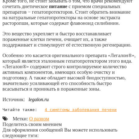
Кроме того, не стоит забывать о том, что врачи рекомендуют
сочетать диетическое
питание
с приемом специальных
препаратов − гепатопротекторов. Стоит обратить внимание
на натуральные гепатопротекторы на основе экстракта
расторопши, которые содержат флавоноид силибинин.
Это вещество укрепляет и быстро восстанавливает
пораженные клетки печени, очищает их, а также
поддерживает и стимулирует её естественную регенерацию.
Особенно это касается оригинального препарата «Легалон®»,
который является эталонным гепатопротектором этого вида.
«Легалон®» содержит строго контролируемое количество
активных компонентов, имеющих особую очистку и
подготовку. А также обладает высокой биодоступностью,
значительно усиливающей его способность быстро
всасываться и проникать в пораженные зоны.
Источник:
legalon.ru
Читайте также:   
4 симптомы заболевания печени
Метки:
О разном
Поделитесь своим мнением
Для оформления сообщений Вы можете использовать
следующие тэги: