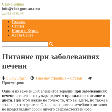
Club
Gurman
info@club-gurman.com
навигация
Главная
Статьи
Книги и Курсы
Карта Сайта
Питание при заболеваниях
печени
ClubGurman
Главная страница
»
Статьи
Просмотров:
Одним из важнейших элементов терапии
при заболеваниях
печени
и желчного пузыря является
правильное питание
и
диета
. При этом важно не только то, что вы едите, но
также и
то,как вы это делаете. Основные правила лечебного питания
не представляют собой ничего сверхъестественного.