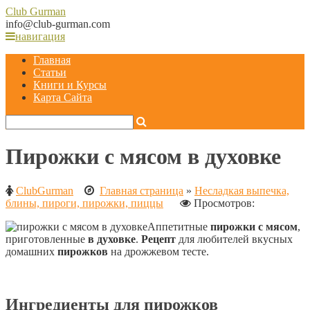
Club
Gurman
info@club-gurman.com
навигация
Главная
Статьи
Книги и Курсы
Карта Сайта
Пирожки с мясом в духовке
ClubGurman
Главная страница
»
Несладкая выпечка,
блины, пироги, пирожки, пиццы
Просмотров:
Аппетитные
пирожки с мясом
,
приготовленные
в духовке
.
Рецепт
для любителей вкусных
домашних
пирожков
на дрожжевом тесте.
Ингредиенты для пирожков