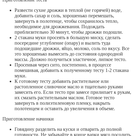
Развести сухие дрожжи в теплой (не горячей) воде,
добавить сахар и соль, хорошенько перемешать,
завернуть в полотенце, чтобы сохранилось тепло,
необходимое для дрожжевания. Подождать
приблизительно 30 минут, чтобы дрожжи подошли.
2 стакана муки просеять в большую миску, сделать
посередине углубление (опару) и вылить туда
подошедшие дрожжи, яйцо, молоко, соль по вкусу. Все
это хорошенько вымесить до состояния однородной
массы. Должно получиться эластичное, липкое тесто.
Просеивая через сито, постепенно, в процессе
помешивая​, добавить к полученному тесту 1-2 стакана
муки.
К готовому тесту добавить растительное или
растопленное сливочное масло и тщательно руками
замесить его. Если тесто при замесе прилипает к рукам,
их смазать растительным маслом. Готовое тесто
завернуть в полиэтиленовую пленку, накрыть
полотенцем и оставить до увеличения в объеме.
Приготовление начинки
Говядину разделить на куски и отварить до полной
готовности. Не забывайте в конце варки мясо посолить.