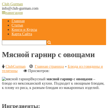
Club
Gurman
info@club-gurman.com
навигация
Главная
Статьи
Книги и Курсы
Карта Сайта
Мясной гарнир с овощами
ClubGurman
Главная страница
»
Блюда из говядины и
телятины
Просмотров:
Вкусный
мясной гарнир с овощами
–
блюдо из мексиканской кухни. Подходит к овощным блюдам,
к плову из риса, к разным блюдам из макаронных изделий.
Ингредиенты: