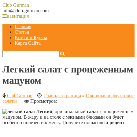
Club
Gurman
info@club-gurman.com
навигация
Главная
Статьи
Книги и Курсы
Карта Сайта
Легкий салат с процеженным
мацуном
ClubGurman
Главная страница
»
Овощные и фруктовые
салаты
Просмотров:
Легкий
, оригинальный
салат
с процеженным
мацуном. В жару и на столе с мясными блюдами он будет
особенно полезен и к месту. Получите пошаговый
рецепт
.