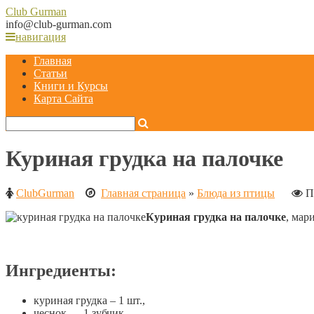
Club
Gurman
info@club-gurman.com
навигация
Главная
Статьи
Книги и Курсы
Карта Сайта
Куриная грудка на палочке
ClubGurman
Главная страница
»
Блюда из птицы
П
Куриная грудка на палочке
, мар
Ингредиенты:
куриная грудка – 1 шт.,
чеснок — 1 зубчик,