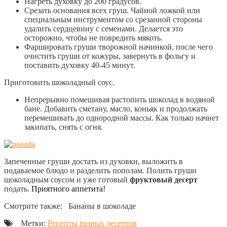
Нагреть духовку до 200 градусов.
Срезать основания всех груш. Чайной ложкой или
специальным инструментом со срезанной стороны
удалить сердцевину с семенами. Делается это
осторожно, чтобы не повредить мякоть.
Фаршировать груши творожной начинкой, после чего
очистить груши от кожуры, завернуть в фольгу и
поставить духовку 40-45 минут.
Приготовить шоколадный соус.
Непрерывно помешивая растопить шоколад в водяной
бане. Добавить сметану, масло, коньяк и продолжать
перемешивать до однородной массы. Как только начнет
закипать, снять с огня.
Запеченные груши достать из духовки, выложить в
подаваемое блюдо и разделить пополам. Полить груши
шоколадным соусом и уже готовый
фруктовый десерт
подать.
Приятного аппетита!
Смотрите также: Бананы в шоколаде
Метки:
Рецепты разных десертов