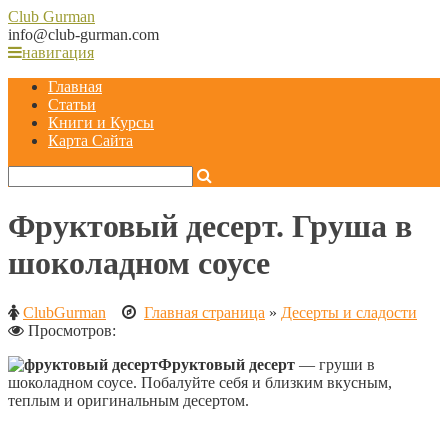
Club
Gurman
info@club-gurman.com
навигация
Главная
Статьи
Книги и Курсы
Карта Сайта
Фруктовый десерт. Груша в
шоколадном соусе
ClubGurman
Главная страница
»
Десерты и сладости
Просмотров:
Фруктовый десерт
— груши в
шоколадном соусе. Побалуйте себя и близким вкусным,
теплым и оригинальным десертом.