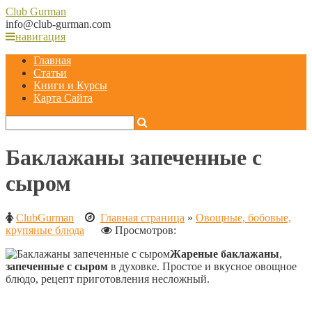
Club
Gurman
info@club-gurman.com
навигация
Главная
Статьи
Книги и Курсы
Карта Сайта
Баклажаны запеченные с
сыром
ClubGurman
Главная страница
»
Овощные, бобовые,
крупяные блюда
Просмотров:
Жареные баклажаны
,
запеченные с сыром
в духовке. Простое и вкусное овощное
блюдо, рецепт приготовления несложный.